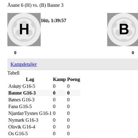
Åsane 6 (H) vs. (B) Baune 3
16
, 1:39:57
D
0
0
Kampdetaljer
Tabell
Lag
Kamp
Poeng
Askøy G16-5
0
0
Baune G16-3
0
0
Bønes G16-3
0
0
Fana G16-5
0
0
Njardar/Tysnes G16-1
0
0
Nymark G16-3
0
0
Olsvik G16-4
0
0
Os G16-5
0
0