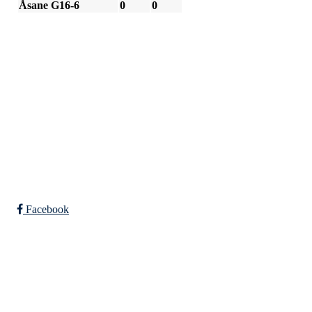
Åsane G16-6
0
0
SPORTSKLUBBEN BAUNE
C/O Øyvind Grønner
Sollien 38C
5096 BERGEN
Org. nr.: 983648088
Facebook