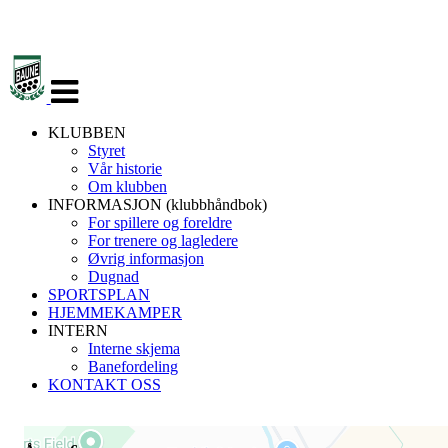
Veksle
navigasjon
KLUBBEN
Styret
Vår historie
Om klubben
INFORMASJON (klubbhåndbok)
For spillere og foreldre
For trenere og lagledere
Øvrig informasjon
Dugnad
SPORTSPLAN
HJEMMEKAMPER
INTERN
Interne skjema
Banefordeling
KONTAKT OSS