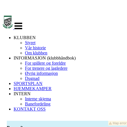
Veksle
navigasjon
KLUBBEN
Styret
Vår historie
Om klubben
INFORMASJON (klubbhåndbok)
For spillere og foreldre
For trenere og lagledere
Øvrig informasjon
Dugnad
SPORTSPLAN
HJEMMEKAMPER
INTERN
Interne skjema
Banefordeling
KONTAKT OSS