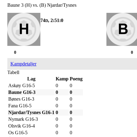
Baune 3 (H) vs. (B) Njardar/Tysnes
74
, 2:51:0
D
0
0
Kampdetaljer
Tabell
Lag
Kamp
Poeng
Askøy G16-5
0
0
Baune G16-3
0
0
Bønes G16-3
0
0
Fana G16-5
0
0
Njardar/Tysnes G16-1
0
0
Nymark G16-3
0
0
Olsvik G16-4
0
0
Os G16-5
0
0