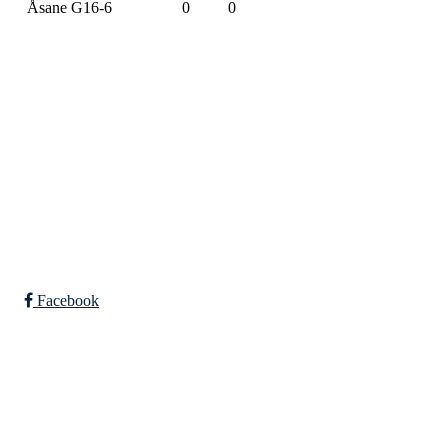
Åsane G16-6
0
0
SPORTSKLUBBEN BAUNE
C/O Øyvind Grønner
Sollien 38C
5096 BERGEN
Org. nr.: 983648088
Facebook