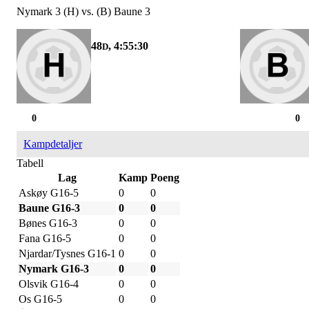
Nymark 3 (H) vs. (B) Baune 3
48
, 4:55:30
D
0
0
Kampdetaljer
Tabell
Lag
Kamp
Poeng
Askøy G16-5
0
0
Baune G16-3
0
0
Bønes G16-3
0
0
Fana G16-5
0
0
Njardar/Tysnes G16-1
0
0
Nymark G16-3
0
0
Olsvik G16-4
0
0
Os G16-5
0
0