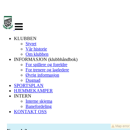
Veksle
navigasjon
KLUBBEN
Styret
Vår historie
Om klubben
INFORMASJON (klubbhåndbok)
For spillere og foreldre
For trenere og lagledere
Øvrig informasjon
Dugnad
SPORTSPLAN
HJEMMEKAMPER
INTERN
Interne skjema
Banefordeling
KONTAKT OSS