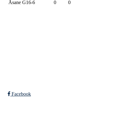
Åsane G16-6
0
0
SPORTSKLUBBEN BAUNE
C/O Øyvind Grønner
Sollien 38C
5096 BERGEN
Org. nr.: 983648088
Facebook