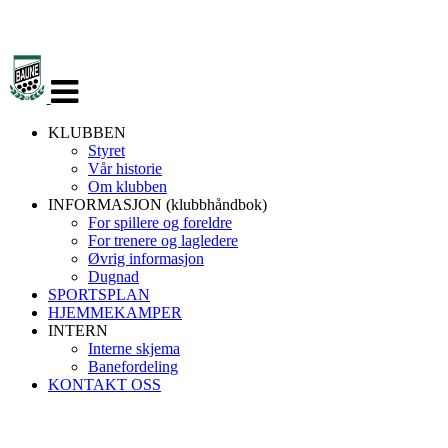
Veksle
navigasjon
KLUBBEN
Styret
Vår historie
Om klubben
INFORMASJON (klubbhåndbok)
For spillere og foreldre
For trenere og lagledere
Øvrig informasjon
Dugnad
SPORTSPLAN
HJEMMEKAMPER
INTERN
Interne skjema
Banefordeling
KONTAKT OSS