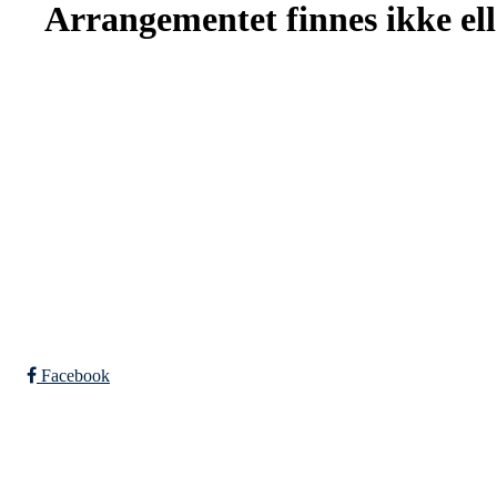
Arrangementet finnes ikke elle
SPORTSKLUBBEN BAUNE
C/O Øyvind Grønner
Sollien 38C
5096 BERGEN
Org. nr.: 983648088
Facebook