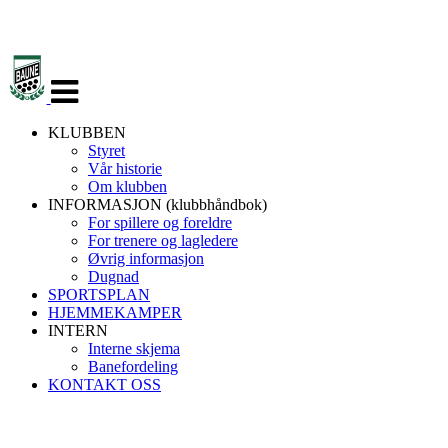
Veksle
navigasjon
KLUBBEN
Styret
Vår historie
Om klubben
INFORMASJON (klubbhåndbok)
For spillere og foreldre
For trenere og lagledere
Øvrig informasjon
Dugnad
SPORTSPLAN
HJEMMEKAMPER
INTERN
Interne skjema
Banefordeling
KONTAKT OSS