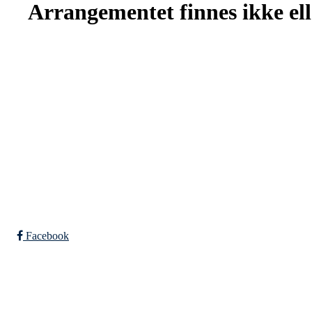
Arrangementet finnes ikke elle
SPORTSKLUBBEN BAUNE
C/O Øyvind Grønner
Sollien 38C
5096 BERGEN
Org. nr.: 983648088
Facebook