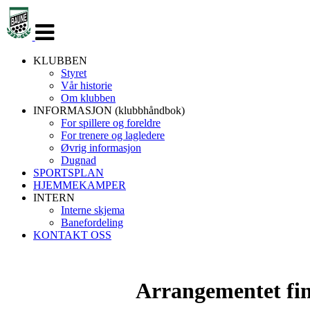
Veksle
navigasjon
KLUBBEN
Styret
Vår historie
Om klubben
INFORMASJON (klubbhåndbok)
For spillere og foreldre
For trenere og lagledere
Øvrig informasjon
Dugnad
SPORTSPLAN
HJEMMEKAMPER
INTERN
Interne skjema
Banefordeling
KONTAKT OSS
Arrangementet finne