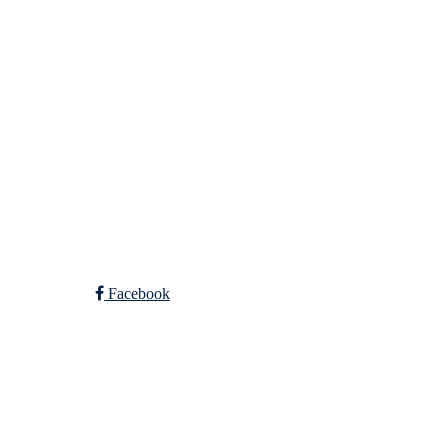
SPORTSKLUBBEN BA
C/O Øyvind Grønner
Sollien 38C
5096 BERGEN
Org. nr.: 983648088
Facebook