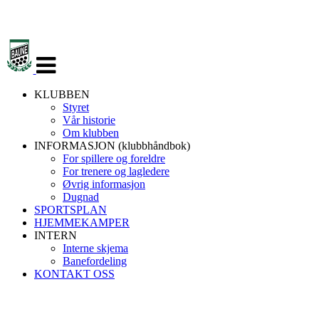
Veksle
navigasjon
KLUBBEN
Styret
Vår historie
Om klubben
INFORMASJON (klubbhåndbok)
For spillere og foreldre
For trenere og lagledere
Øvrig informasjon
Dugnad
SPORTSPLAN
HJEMMEKAMPER
INTERN
Interne skjema
Banefordeling
KONTAKT OSS