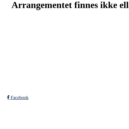
Arrangementet finnes ikke elle
SPORTSKLUBBEN BAUNE
C/O Øyvind Grønner
Sollien 38C
5096 BERGEN
Org. nr.: 983648088
Facebook