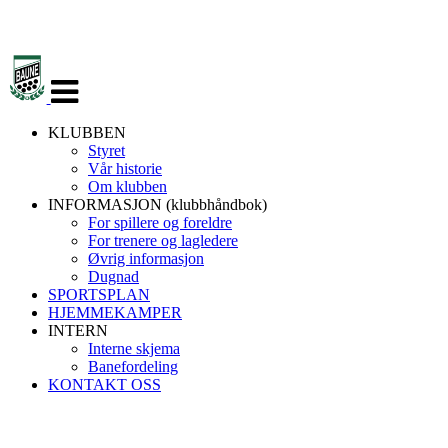
Veksle
navigasjon
KLUBBEN
Styret
Vår historie
Om klubben
INFORMASJON (klubbhåndbok)
For spillere og foreldre
For trenere og lagledere
Øvrig informasjon
Dugnad
SPORTSPLAN
HJEMMEKAMPER
INTERN
Interne skjema
Banefordeling
KONTAKT OSS