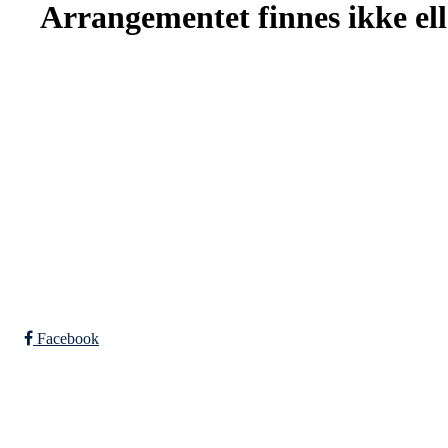
Arrangementet finnes ikke elle
SPORTSKLUBBEN BAUNE
C/O Øyvind Grønner
Sollien 38C
5096 BERGEN
Org. nr.: 983648088
Facebook