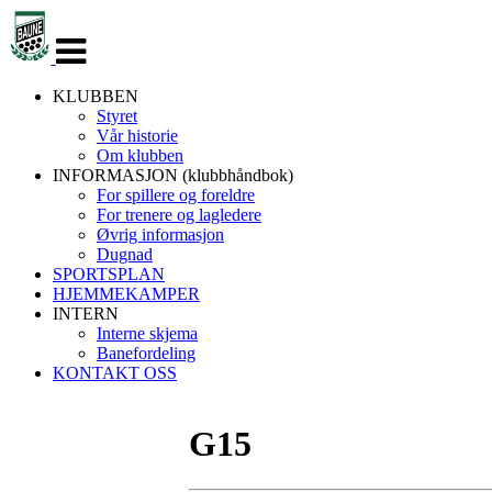
Veksle
navigasjon
KLUBBEN
Styret
Vår historie
Om klubben
INFORMASJON (klubbhåndbok)
For spillere og foreldre
For trenere og lagledere
Øvrig informasjon
Dugnad
SPORTSPLAN
HJEMMEKAMPER
INTERN
Interne skjema
Banefordeling
KONTAKT OSS
G15