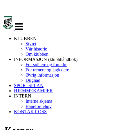
Veksle
navigasjon
KLUBBEN
Styret
Vår historie
Om klubben
INFORMASJON (klubbhåndbok)
For spillere og foreldre
For trenere og lagledere
Øvrig informasjon
Dugnad
SPORTSPLAN
HJEMMEKAMPER
INTERN
Interne skjema
Banefordeling
KONTAKT OSS