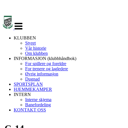
Veksle
navigasjon
KLUBBEN
Styret
Vår historie
Om klubben
INFORMASJON (klubbhåndbok)
For spillere og foreldre
For trenere og lagledere
Øvrig informasjon
Dugnad
SPORTSPLAN
HJEMMEKAMPER
INTERN
Interne skjema
Banefordeling
KONTAKT OSS