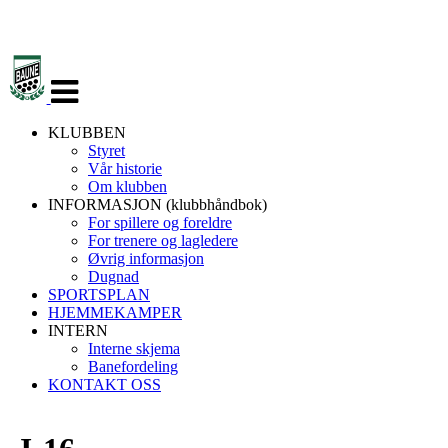
Veksle
navigasjon
KLUBBEN
Styret
Vår historie
Om klubben
INFORMASJON (klubbhåndbok)
For spillere og foreldre
For trenere og lagledere
Øvrig informasjon
Dugnad
SPORTSPLAN
HJEMMEKAMPER
INTERN
Interne skjema
Banefordeling
KONTAKT OSS