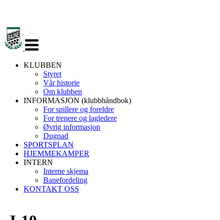
Veksle
navigasjon
KLUBBEN
Styret
Vår historie
Om klubben
INFORMASJON (klubbhåndbok)
For spillere og foreldre
For trenere og lagledere
Øvrig informasjon
Dugnad
SPORTSPLAN
HJEMMEKAMPER
INTERN
Interne skjema
Banefordeling
KONTAKT OSS