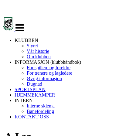
Veksle
navigasjon
KLUBBEN
Styret
Vår historie
Om klubben
INFORMASJON (klubbhåndbok)
For spillere og foreldre
For trenere og lagledere
Øvrig informasjon
Dugnad
SPORTSPLAN
HJEMMEKAMPER
INTERN
Interne skjema
Banefordeling
KONTAKT OSS