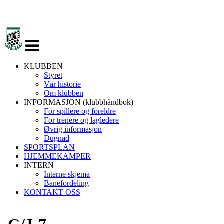
Veksle
navigasjon
KLUBBEN
Styret
Vår historie
Om klubben
INFORMASJON (klubbhåndbok)
For spillere og foreldre
For trenere og lagledere
Øvrig informasjon
Dugnad
SPORTSPLAN
HJEMMEKAMPER
INTERN
Interne skjema
Banefordeling
KONTAKT OSS