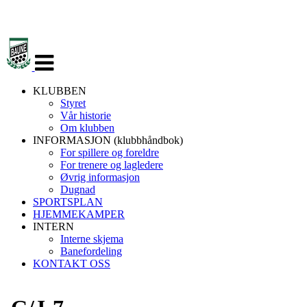
Veksle
navigasjon
KLUBBEN
Styret
Vår historie
Om klubben
INFORMASJON (klubbhåndbok)
For spillere og foreldre
For trenere og lagledere
Øvrig informasjon
Dugnad
SPORTSPLAN
HJEMMEKAMPER
INTERN
Interne skjema
Banefordeling
KONTAKT OSS