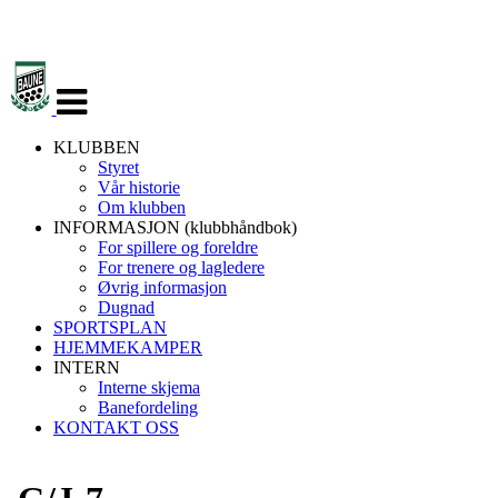
Veksle
navigasjon
KLUBBEN
Styret
Vår historie
Om klubben
INFORMASJON (klubbhåndbok)
For spillere og foreldre
For trenere og lagledere
Øvrig informasjon
Dugnad
SPORTSPLAN
HJEMMEKAMPER
INTERN
Interne skjema
Banefordeling
KONTAKT OSS