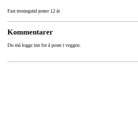
Fast treningstid jenter 12 år
Kommentarer
Du må logge inn for å poste i veggen.
SPORTSKLUBBEN BAUNE
C/O Øyvind Grønner
Sollien 38C
5096 BERGEN
Org. nr.: 983648088