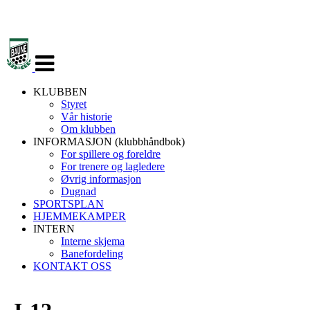
Veksle
navigasjon
KLUBBEN
Styret
Vår historie
Om klubben
INFORMASJON (klubbhåndbok)
For spillere og foreldre
For trenere og lagledere
Øvrig informasjon
Dugnad
SPORTSPLAN
HJEMMEKAMPER
INTERN
Interne skjema
Banefordeling
KONTAKT OSS