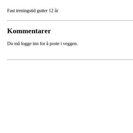
Fast treningstid gutter 12 år
Kommentarer
Du må logge inn for å poste i veggen.
SPORTSKLUBBEN BAUNE
C/O Øyvind Grønner
Sollien 38C
5096 BERGEN
Org. nr.: 983648088