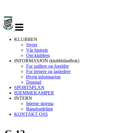
Veksle
navigasjon
KLUBBEN
Styret
Vår historie
Om klubben
INFORMASJON (klubbhåndbok)
For spillere og foreldre
For trenere og lagledere
Øvrig informasjon
Dugnad
SPORTSPLAN
HJEMMEKAMPER
INTERN
Interne skjema
Banefordeling
KONTAKT OSS