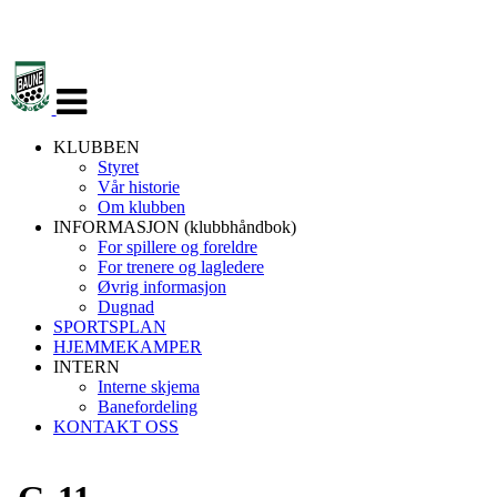
Veksle
navigasjon
KLUBBEN
Styret
Vår historie
Om klubben
INFORMASJON (klubbhåndbok)
For spillere og foreldre
For trenere og lagledere
Øvrig informasjon
Dugnad
SPORTSPLAN
HJEMMEKAMPER
INTERN
Interne skjema
Banefordeling
KONTAKT OSS