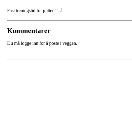
Fast treningstid for gutter 11 år
Kommentarer
Du må logge inn for å poste i veggen.
SPORTSKLUBBEN BAUNE
C/O Øyvind Grønner
Sollien 38C
5096 BERGEN
Org. nr.: 983648088