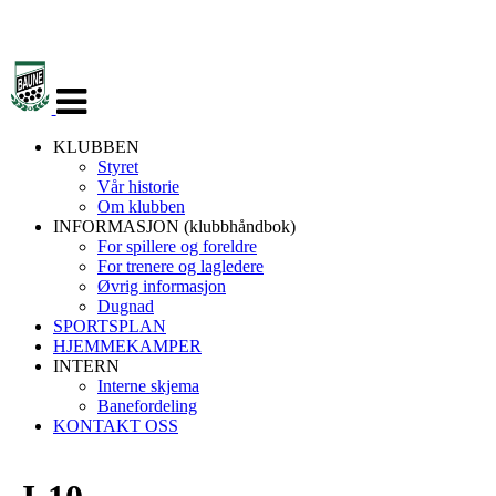
Veksle
navigasjon
KLUBBEN
Styret
Vår historie
Om klubben
INFORMASJON (klubbhåndbok)
For spillere og foreldre
For trenere og lagledere
Øvrig informasjon
Dugnad
SPORTSPLAN
HJEMMEKAMPER
INTERN
Interne skjema
Banefordeling
KONTAKT OSS