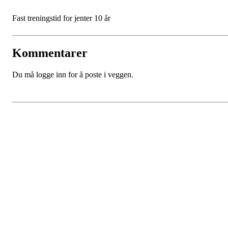
Fast treningstid for jenter 10 år
Kommentarer
Du må logge inn for å poste i veggen.
SPORTSKLUBBEN BAUNE
C/O Øyvind Grønner
Sollien 38C
5096 BERGEN
Org. nr.: 983648088