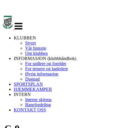
Veksle
navigasjon
KLUBBEN
Styret
Vår historie
Om klubben
INFORMASJON (klubbhåndbok)
For spillere og foreldre
For trenere og lagledere
Øvrig informasjon
Dugnad
SPORTSPLAN
HJEMMEKAMPER
INTERN
Interne skjema
Banefordeling
KONTAKT OSS