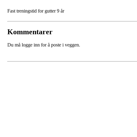
Fast treningstid for gutter 9 år
Kommentarer
Du må logge inn for å poste i veggen.
SPORTSKLUBBEN BAUNE
C/O Øyvind Grønner
Sollien 38C
5096 BERGEN
Org. nr.: 983648088