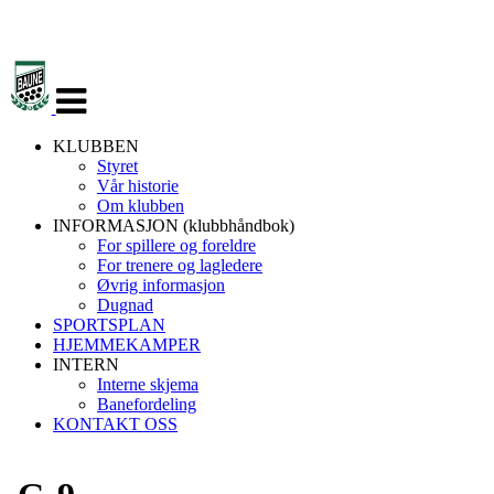
Veksle
navigasjon
KLUBBEN
Styret
Vår historie
Om klubben
INFORMASJON (klubbhåndbok)
For spillere og foreldre
For trenere og lagledere
Øvrig informasjon
Dugnad
SPORTSPLAN
HJEMMEKAMPER
INTERN
Interne skjema
Banefordeling
KONTAKT OSS