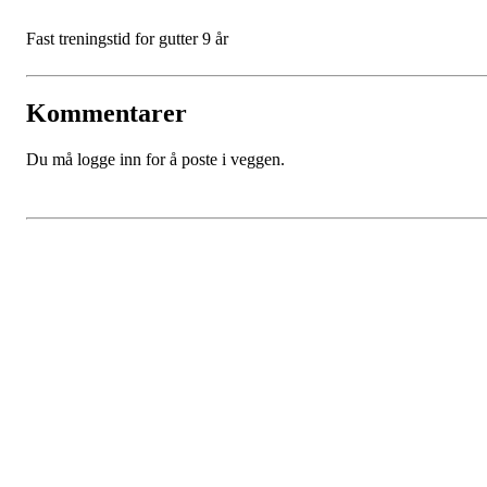
Fast treningstid for gutter 9 år
Kommentarer
Du må logge inn for å poste i veggen.
SPORTSKLUBBEN BAUNE
C/O Øyvind Grønner
Sollien 38C
5096 BERGEN
Org. nr.: 983648088