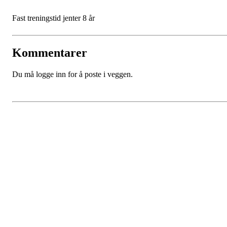
Fast treningstid jenter 8 år
Kommentarer
Du må logge inn for å poste i veggen.
SPORTSKLUBBEN BAUNE
C/O Øyvind Grønner
Sollien 38C
5096 BERGEN
Org. nr.: 983648088