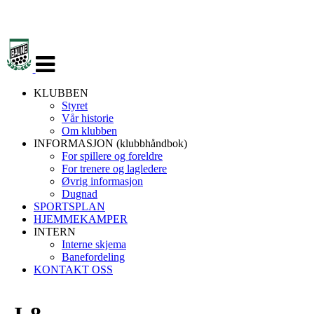
Veksle
navigasjon
KLUBBEN
Styret
Vår historie
Om klubben
INFORMASJON (klubbhåndbok)
For spillere og foreldre
For trenere og lagledere
Øvrig informasjon
Dugnad
SPORTSPLAN
HJEMMEKAMPER
INTERN
Interne skjema
Banefordeling
KONTAKT OSS