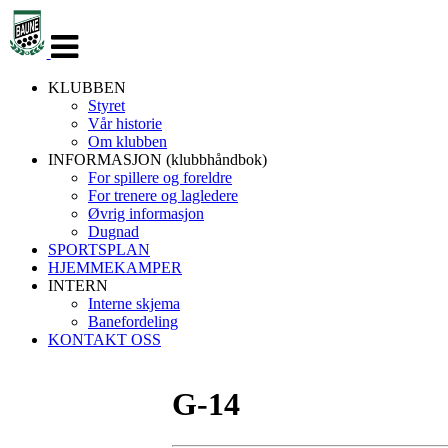
Veksle
navigasjon
KLUBBEN
Styret
Vår historie
Om klubben
INFORMASJON (klubbhåndbok)
For spillere og foreldre
For trenere og lagledere
Øvrig informasjon
Dugnad
SPORTSPLAN
HJEMMEKAMPER
INTERN
Interne skjema
Banefordeling
KONTAKT OSS
G-14