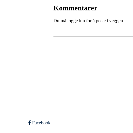
Kommentarer
Du må logge inn for å poste i veggen.
SPORTSKLUBBEN BA
C/O Øyvind Grønner
Sollien 38C
5096 BERGEN
Org. nr.: 983648088
Facebook