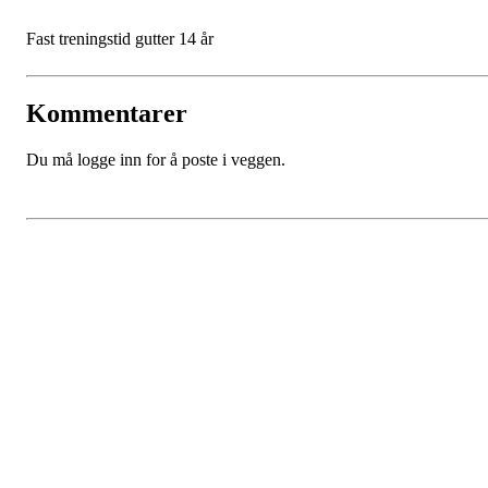
Fast treningstid gutter 14 år
Kommentarer
Du må logge inn for å poste i veggen.
SPORTSKLUBBEN BAUNE
C/O Øyvind Grønner
Sollien 38C
5096 BERGEN
Org. nr.: 983648088