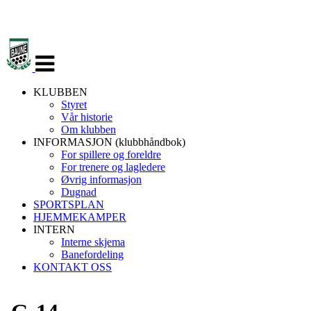
Veksle
navigasjon
KLUBBEN
Styret
Vår historie
Om klubben
INFORMASJON (klubbhåndbok)
For spillere og foreldre
For trenere og lagledere
Øvrig informasjon
Dugnad
SPORTSPLAN
HJEMMEKAMPER
INTERN
Interne skjema
Banefordeling
KONTAKT OSS