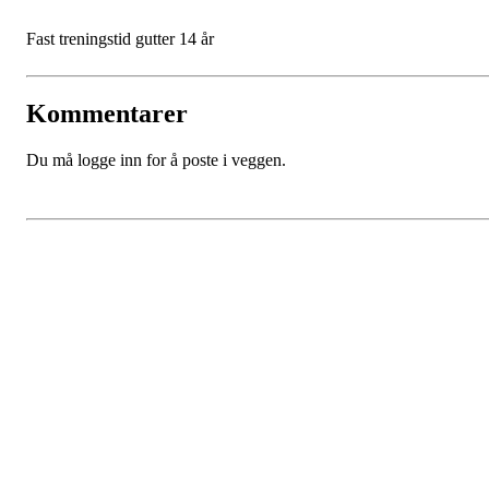
Fast treningstid gutter 14 år
Kommentarer
Du må logge inn for å poste i veggen.
SPORTSKLUBBEN BAUNE
C/O Øyvind Grønner
Sollien 38C
5096 BERGEN
Org. nr.: 983648088