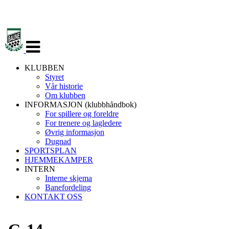
Veksle
navigasjon
KLUBBEN
Styret
Vår historie
Om klubben
INFORMASJON (klubbhåndbok)
For spillere og foreldre
For trenere og lagledere
Øvrig informasjon
Dugnad
SPORTSPLAN
HJEMMEKAMPER
INTERN
Interne skjema
Banefordeling
KONTAKT OSS