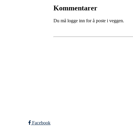
Kommentarer
Du må logge inn for å poste i veggen.
SPORTSKLUBBEN BA
C/O Øyvind Grønner
Sollien 38C
5096 BERGEN
Org. nr.: 983648088
Facebook