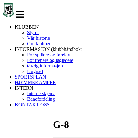
Veksle
navigasjon
KLUBBEN
Styret
Vår historie
Om klubben
INFORMASJON (klubbhåndbok)
For spillere og foreldre
For trenere og lagledere
Øvrig informasjon
Dugnad
SPORTSPLAN
HJEMMEKAMPER
INTERN
Interne skjema
Banefordeling
KONTAKT OSS
G-8