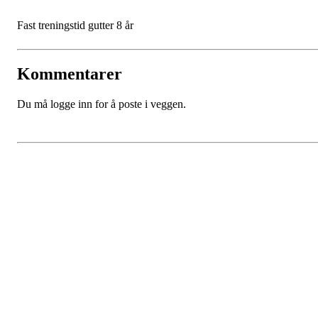
Fast treningstid gutter 8 år
Kommentarer
Du må logge inn for å poste i veggen.
SPORTSKLUBBEN BAUNE
C/O Øyvind Grønner
Sollien 38C
5096 BERGEN
Org. nr.: 983648088