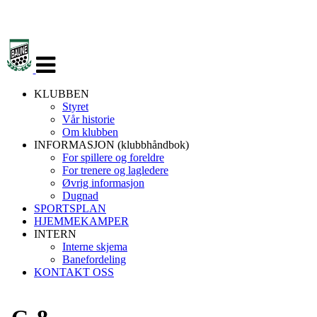
Veksle
navigasjon
KLUBBEN
Styret
Vår historie
Om klubben
INFORMASJON (klubbhåndbok)
For spillere og foreldre
For trenere og lagledere
Øvrig informasjon
Dugnad
SPORTSPLAN
HJEMMEKAMPER
INTERN
Interne skjema
Banefordeling
KONTAKT OSS