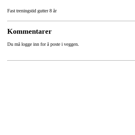
Fast treningstid gutter 8 år
Kommentarer
Du må logge inn for å poste i veggen.
SPORTSKLUBBEN BAUNE
C/O Øyvind Grønner
Sollien 38C
5096 BERGEN
Org. nr.: 983648088