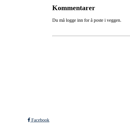
Kommentarer
Du må logge inn for å poste i veggen.
SPORTSKLUBBEN BA
C/O Øyvind Grønner
Sollien 38C
5096 BERGEN
Org. nr.: 983648088
Facebook