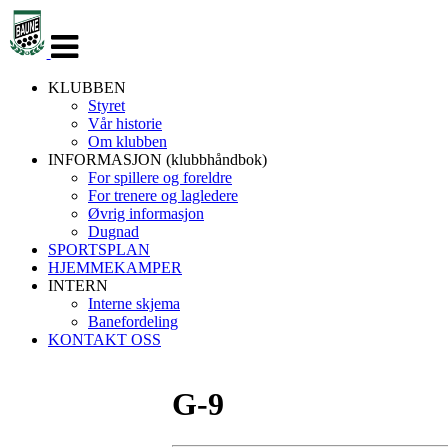
Veksle
navigasjon
KLUBBEN
Styret
Vår historie
Om klubben
INFORMASJON (klubbhåndbok)
For spillere og foreldre
For trenere og lagledere
Øvrig informasjon
Dugnad
SPORTSPLAN
HJEMMEKAMPER
INTERN
Interne skjema
Banefordeling
KONTAKT OSS
G-9