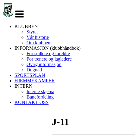
Veksle
navigasjon
KLUBBEN
Styret
Vår historie
Om klubben
INFORMASJON (klubbhåndbok)
For spillere og foreldre
For trenere og lagledere
Øvrig informasjon
Dugnad
SPORTSPLAN
HJEMMEKAMPER
INTERN
Interne skjema
Banefordeling
KONTAKT OSS
J-11