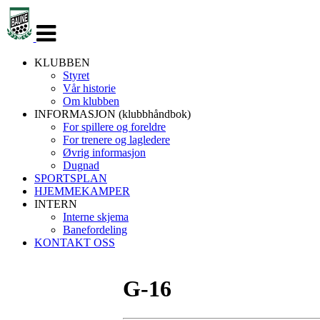
Veksle
navigasjon
KLUBBEN
Styret
Vår historie
Om klubben
INFORMASJON (klubbhåndbok)
For spillere og foreldre
For trenere og lagledere
Øvrig informasjon
Dugnad
SPORTSPLAN
HJEMMEKAMPER
INTERN
Interne skjema
Banefordeling
KONTAKT OSS
G-16