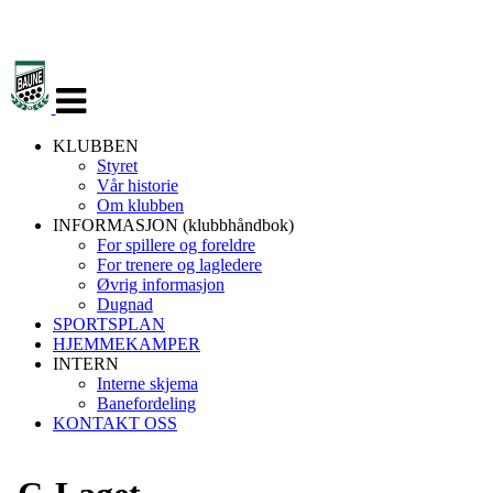
Veksle
navigasjon
KLUBBEN
Styret
Vår historie
Om klubben
INFORMASJON (klubbhåndbok)
For spillere og foreldre
For trenere og lagledere
Øvrig informasjon
Dugnad
SPORTSPLAN
HJEMMEKAMPER
INTERN
Interne skjema
Banefordeling
KONTAKT OSS