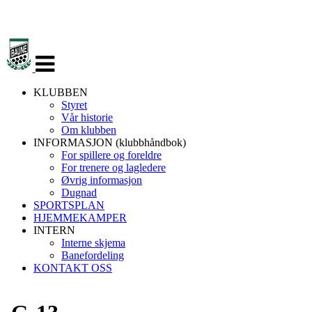
Veksle
navigasjon
KLUBBEN
Styret
Vår historie
Om klubben
INFORMASJON (klubbhåndbok)
For spillere og foreldre
For trenere og lagledere
Øvrig informasjon
Dugnad
SPORTSPLAN
HJEMMEKAMPER
INTERN
Interne skjema
Banefordeling
KONTAKT OSS