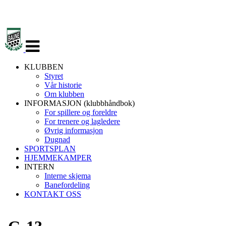
Veksle
navigasjon
KLUBBEN
Styret
Vår historie
Om klubben
INFORMASJON (klubbhåndbok)
For spillere og foreldre
For trenere og lagledere
Øvrig informasjon
Dugnad
SPORTSPLAN
HJEMMEKAMPER
INTERN
Interne skjema
Banefordeling
KONTAKT OSS