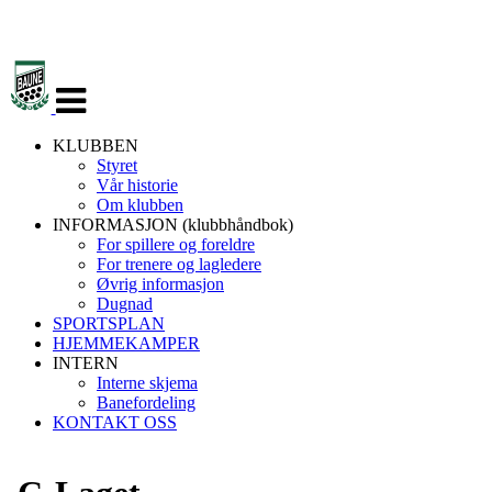
Veksle
navigasjon
KLUBBEN
Styret
Vår historie
Om klubben
INFORMASJON (klubbhåndbok)
For spillere og foreldre
For trenere og lagledere
Øvrig informasjon
Dugnad
SPORTSPLAN
HJEMMEKAMPER
INTERN
Interne skjema
Banefordeling
KONTAKT OSS