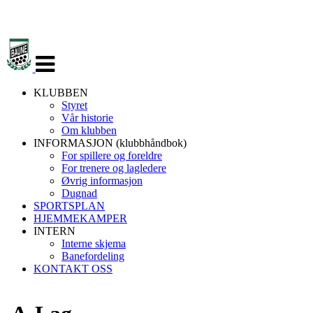
Veksle
navigasjon
KLUBBEN
Styret
Vår historie
Om klubben
INFORMASJON (klubbhåndbok)
For spillere og foreldre
For trenere og lagledere
Øvrig informasjon
Dugnad
SPORTSPLAN
HJEMMEKAMPER
INTERN
Interne skjema
Banefordeling
KONTAKT OSS