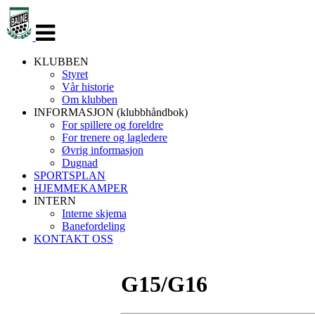
Veksle
navigasjon
KLUBBEN
Styret
Vår historie
Om klubben
INFORMASJON (klubbhåndbok)
For spillere og foreldre
For trenere og lagledere
Øvrig informasjon
Dugnad
SPORTSPLAN
HJEMMEKAMPER
INTERN
Interne skjema
Banefordeling
KONTAKT OSS
G15/G16