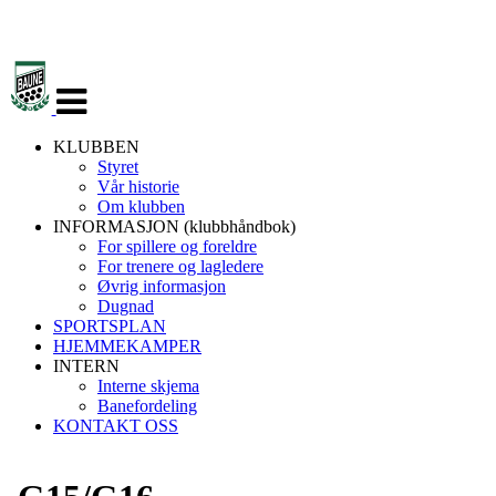
Veksle
navigasjon
KLUBBEN
Styret
Vår historie
Om klubben
INFORMASJON (klubbhåndbok)
For spillere og foreldre
For trenere og lagledere
Øvrig informasjon
Dugnad
SPORTSPLAN
HJEMMEKAMPER
INTERN
Interne skjema
Banefordeling
KONTAKT OSS