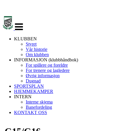
Veksle
navigasjon
KLUBBEN
Styret
Vår historie
Om klubben
INFORMASJON (klubbhåndbok)
For spillere og foreldre
For trenere og lagledere
Øvrig informasjon
Dugnad
SPORTSPLAN
HJEMMEKAMPER
INTERN
Interne skjema
Banefordeling
KONTAKT OSS