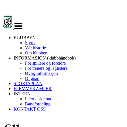
Veksle
navigasjon
KLUBBEN
Styret
Vår historie
Om klubben
INFORMASJON (klubbhåndbok)
For spillere og foreldre
For trenere og lagledere
Øvrig informasjon
Dugnad
SPORTSPLAN
HJEMMEKAMPER
INTERN
Interne skjema
Banefordeling
KONTAKT OSS