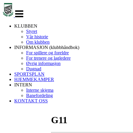
Veksle
navigasjon
KLUBBEN
Styret
Vår historie
Om klubben
INFORMASJON (klubbhåndbok)
For spillere og foreldre
For trenere og lagledere
Øvrig informasjon
Dugnad
SPORTSPLAN
HJEMMEKAMPER
INTERN
Interne skjema
Banefordeling
KONTAKT OSS
G11