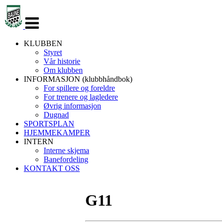
Veksle
navigasjon
KLUBBEN
Styret
Vår historie
Om klubben
INFORMASJON (klubbhåndbok)
For spillere og foreldre
For trenere og lagledere
Øvrig informasjon
Dugnad
SPORTSPLAN
HJEMMEKAMPER
INTERN
Interne skjema
Banefordeling
KONTAKT OSS
G11