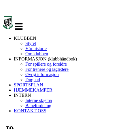
Veksle
navigasjon
KLUBBEN
Styret
Vår historie
Om klubben
INFORMASJON (klubbhåndbok)
For spillere og foreldre
For trenere og lagledere
Øvrig informasjon
Dugnad
SPORTSPLAN
HJEMMEKAMPER
INTERN
Interne skjema
Banefordeling
KONTAKT OSS