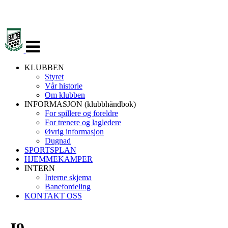
Veksle
navigasjon
KLUBBEN
Styret
Vår historie
Om klubben
INFORMASJON (klubbhåndbok)
For spillere og foreldre
For trenere og lagledere
Øvrig informasjon
Dugnad
SPORTSPLAN
HJEMMEKAMPER
INTERN
Interne skjema
Banefordeling
KONTAKT OSS