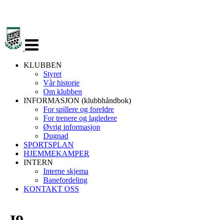
Veksle
navigasjon
KLUBBEN
Styret
Vår historie
Om klubben
INFORMASJON (klubbhåndbok)
For spillere og foreldre
For trenere og lagledere
Øvrig informasjon
Dugnad
SPORTSPLAN
HJEMMEKAMPER
INTERN
Interne skjema
Banefordeling
KONTAKT OSS