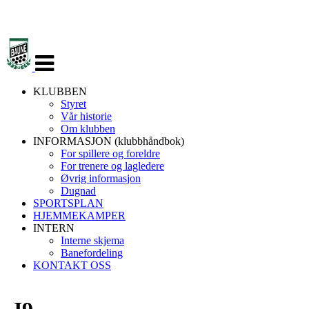
Veksle
navigasjon
KLUBBEN
Styret
Vår historie
Om klubben
INFORMASJON (klubbhåndbok)
For spillere og foreldre
For trenere og lagledere
Øvrig informasjon
Dugnad
SPORTSPLAN
HJEMMEKAMPER
INTERN
Interne skjema
Banefordeling
KONTAKT OSS