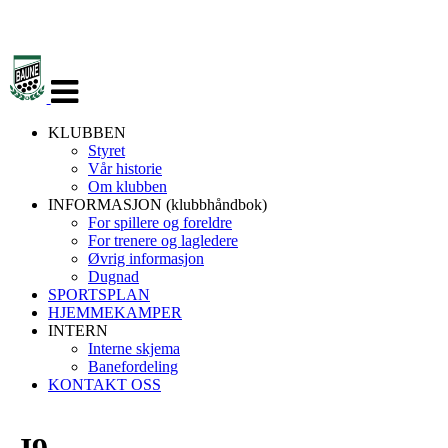
Veksle
navigasjon
KLUBBEN
Styret
Vår historie
Om klubben
INFORMASJON (klubbhåndbok)
For spillere og foreldre
For trenere og lagledere
Øvrig informasjon
Dugnad
SPORTSPLAN
HJEMMEKAMPER
INTERN
Interne skjema
Banefordeling
KONTAKT OSS