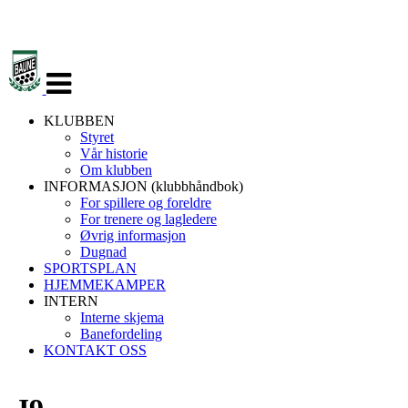
Veksle
navigasjon
KLUBBEN
Styret
Vår historie
Om klubben
INFORMASJON (klubbhåndbok)
For spillere og foreldre
For trenere og lagledere
Øvrig informasjon
Dugnad
SPORTSPLAN
HJEMMEKAMPER
INTERN
Interne skjema
Banefordeling
KONTAKT OSS